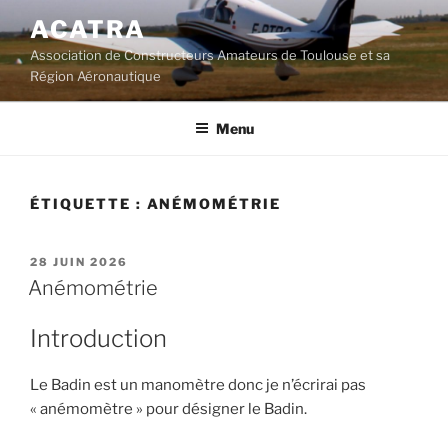
Aller
ACATRA
au
Association de Constructeurs Amateurs de Toulouse et sa
contenu
Région Aéronautique
principal
Menu
ÉTIQUETTE :
ANÉMOMÉTRIE
PUBLIÉ
28 JUIN 2026
LE
Anémométrie
Introduction
Le Badin est un manomètre donc je n’écrirai pas
« anémomètre » pour désigner le Badin.