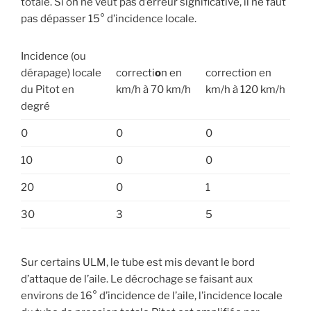
totale. Si on ne veut pas d’erreur significative, il ne faut
pas dépasser 15° d’incidence locale.
Incidence (ou
dérapage) locale
correcti
o
n en
correction en
du Pitot en
km/h à 70 km/h
km/h à 120 km/h
degré
0
0
0
10
0
0
20
0
1
30
3
5
Sur certains ULM, le tube est mis devant le bord
d’attaque de l’aile. Le décrochage se faisant aux
environs de 16° d’incidence de l’aile, l’incidence locale